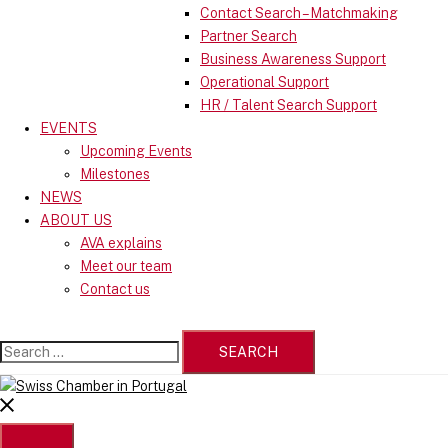
Contact Search – Matchmaking
Partner Search
Business Awareness Support
Operational Support
HR / Talent Search Support
EVENTS
Upcoming Events
Milestones
NEWS
ABOUT US
AVA explains
Meet our team
Contact us
Search
for:
Close
menu