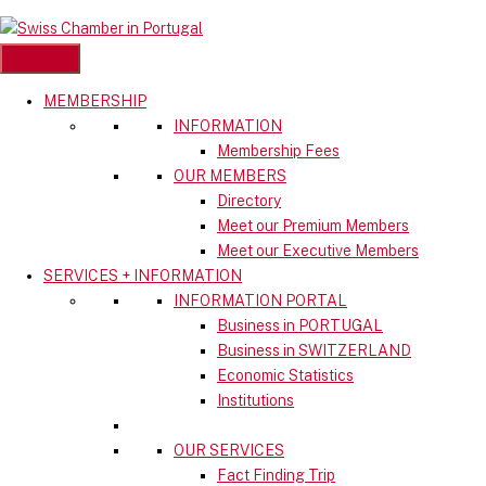
Skip
to
content
MEMBERSHIP
INFORMATION
Membership Fees
OUR MEMBERS
Directory
Meet our Premium Members
Meet our Executive Members
SERVICES + INFORMATION
INFORMATION PORTAL
Business in PORTUGAL
Business in SWITZERLAND
Economic Statistics
Institutions
OUR SERVICES
Fact Finding Trip