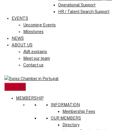
Operational Support
HR / Talent Search Support
EVENTS
Upcoming Events
Milestones
NEWS
ABOUT US
AVA explains
Meet our team
Contact us
MEMBERSHIP
INFORMATION
Membership Fees
OUR MEMBERS
Directory