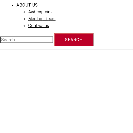
ABOUT US
AVA explains
Meet our team
Contact us
Search
for: